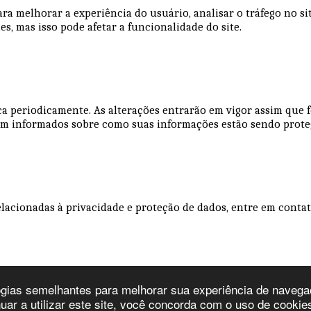
ra melhorar a experiência do usuário, analisar o tráfego no s
s, mas isso pode afetar a funcionalidade do site.
tica periodicamente. As alterações entrarão em vigor assim qu
rem informados sobre como suas informações estão sendo prot
elacionadas à privacidade e proteção de dados, entre em contato
ologias semelhantes para melhorar sua experiência de navega
nuar a utilizar este site, você concorda com o uso de cookie